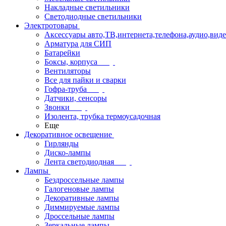
Накладные светильники
Светодиодные светильники
Электротовары
Аксессуары авто,ТВ,интернета,телефона,аудио,вид
Арматура для СИП
Батарейки
Боксы, корпуса
Вентиляторы
Все для пайки и сварки
Гофра-труба
Датчики, сенсоры
Звонки
Изолента, трубка термоусадочная
Еще
Декоративное освещение
Гирлянды
Диско-лампы
Лента светодиодная
Лампы
Бездроссельные лампы
Галогеновые лампы
Декоративные лампы
Диммируемые лампы
Дроссельные лампы
Зеркальные лампы