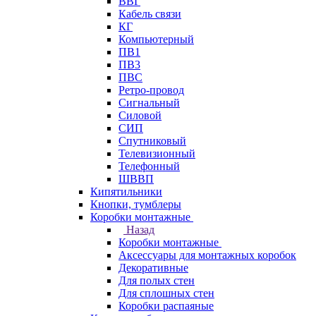
ВВГ
Кабель связи
КГ
Компьютерный
ПВ1
ПВ3
ПВС
Ретро-провод
Сигнальный
Силовой
СИП
Спутниковый
Телевизионный
Телефонный
ШВВП
Кипятильники
Кнопки, тумблеры
Коробки монтажные
Назад
Коробки монтажные
Аксессуары для монтажных коробок
Декоративные
Для полых стен
Для сплошных стен
Коробки распаяные