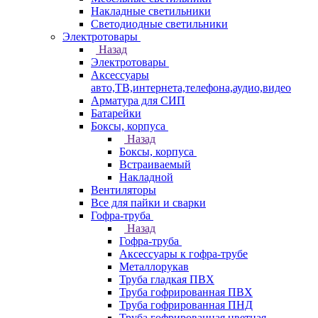
Накладные светильники
Светодиодные светильники
Электротовары
Назад
Электротовары
Аксессуары
авто,ТВ,интернета,телефона,аудио,видео
Арматура для СИП
Батарейки
Боксы, корпуса
Назад
Боксы, корпуса
Встраиваемый
Накладной
Вентиляторы
Все для пайки и сварки
Гофра-труба
Назад
Гофра-труба
Аксессуары к гофра-трубе
Металлорукав
Труба гладкая ПВХ
Труба гофрированная ПВХ
Труба гофрированная ПНД
Труба гофрированная цветная