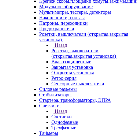
Крепеж,скобы,площадки,хомуты,зажимы,ши
Модульное оборудование
Мультиметры, тестеры, детекторы
Наконечники, гильзы
Патроны, переходники
Предохранители
Розетки, выключатели (открытая,закрытая
установка)
Назад
Розетки, выключатели
(открытая,закрытая установка)
Влагозащищенные
Закрытая установка
Открытая установка
Ретро-серия
Сенсорные выключатели
Силовые разъемы
Стабилизаторы
Стартера, трансформаторы, ЭПРА
Счетчики
Назад
Счетчики
Однофазные
Трехфазные
Таймеры