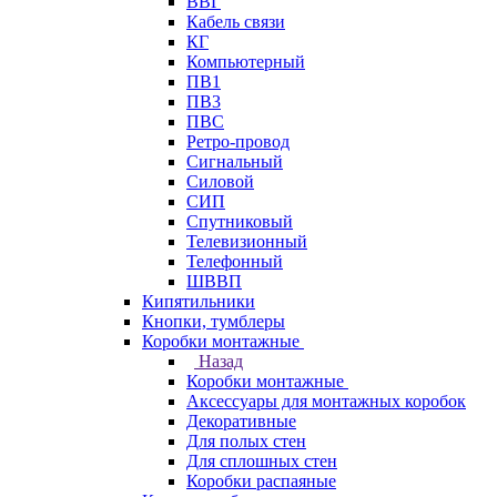
ВВГ
Кабель связи
КГ
Компьютерный
ПВ1
ПВ3
ПВС
Ретро-провод
Сигнальный
Силовой
СИП
Спутниковый
Телевизионный
Телефонный
ШВВП
Кипятильники
Кнопки, тумблеры
Коробки монтажные
Назад
Коробки монтажные
Аксессуары для монтажных коробок
Декоративные
Для полых стен
Для сплошных стен
Коробки распаяные