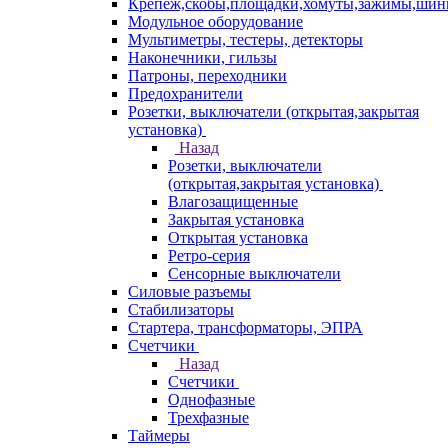
Крепеж,скобы,площадки,хомуты,зажимы,ши
Модульное оборудование
Мультиметры, тестеры, детекторы
Наконечники, гильзы
Патроны, переходники
Предохранители
Розетки, выключатели (открытая,закрытая
установка)
Назад
Розетки, выключатели
(открытая,закрытая установка)
Влагозащищенные
Закрытая установка
Открытая установка
Ретро-серия
Сенсорные выключатели
Силовые разъемы
Стабилизаторы
Стартера, трансформаторы, ЭПРА
Счетчики
Назад
Счетчики
Однофазные
Трехфазные
Таймеры