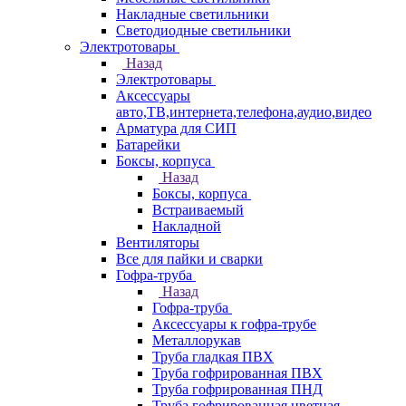
Накладные светильники
Светодиодные светильники
Электротовары
Назад
Электротовары
Аксессуары
авто,ТВ,интернета,телефона,аудио,видео
Арматура для СИП
Батарейки
Боксы, корпуса
Назад
Боксы, корпуса
Встраиваемый
Накладной
Вентиляторы
Все для пайки и сварки
Гофра-труба
Назад
Гофра-труба
Аксессуары к гофра-трубе
Металлорукав
Труба гладкая ПВХ
Труба гофрированная ПВХ
Труба гофрированная ПНД
Труба гофрированная цветная