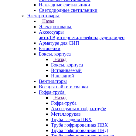
Накладные светильники
Светодиодные светильники
Электротовары
Назад
Электротовары
Аксессуары
авто,ТВ,интернета,телефона,аудио,видео
Арматура для СИП
Батарейки
Боксы, корпуса
Назад
Боксы, корпуса
Встраиваемый
Накладной
Вентиляторы
Все для пайки и сварки
Гофра-труба
Назад
Гофра-труба
Аксессуары к гофра-трубе
Металлорукав
Труба гладкая ПВХ
Труба гофрированная ПВХ
Труба гофрированная ПНД
Труба гофрированная цветная