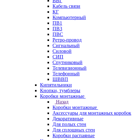
ВВГ
Кабель связи
КГ
Компьютерный
ПВ1
ПВ3
ПВС
Ретро-провод
Сигнальный
Силовой
СИП
Спутниковый
Телевизионный
Телефонный
ШВВП
Кипятильники
Кнопки, тумблеры
Коробки монтажные
Назад
Коробки монтажные
Аксессуары для монтажных коробок
Декоративные
Для полых стен
Для сплошных стен
Коробки распаяные