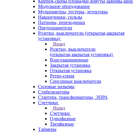
Крепеж,скобы,площадки,хомуты,зажимы,ши
Модульное оборудование
Мультиметры, тестеры, детекторы
Наконечники, гильзы
Патроны, переходники
Предохранители
Розетки, выключатели (открытая,закрытая
установка)
Назад
Розетки, выключатели
(открытая,закрытая установка)
Влагозащищенные
Закрытая установка
Открытая установка
Ретро-серия
Сенсорные выключатели
Силовые разъемы
Стабилизаторы
Стартера, трансформаторы, ЭПРА
Счетчики
Назад
Счетчики
Однофазные
Трехфазные
Таймеры