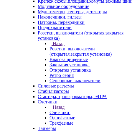
Крепеж,скобы,площадки,хомуты,зажимы,ши
Модульное оборудование
Мультиметры, тестеры, детекторы
Наконечники, гильзы
Патроны, переходники
Предохранители
Розетки, выключатели (открытая,закрытая
установка)
Назад
Розетки, выключатели
(открытая,закрытая установка)
Влагозащищенные
Закрытая установка
Открытая установка
Ретро-серия
Сенсорные выключатели
Силовые разъемы
Стабилизаторы
Стартера, трансформаторы, ЭПРА
Счетчики
Назад
Счетчики
Однофазные
Трехфазные
Таймеры