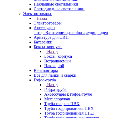
Накладные светильники
Светодиодные светильники
Электротовары
Назад
Электротовары
Аксессуары
авто,ТВ,интернета,телефона,аудио,видео
Арматура для СИП
Батарейки
Боксы, корпуса
Назад
Боксы, корпуса
Встраиваемый
Накладной
Вентиляторы
Все для пайки и сварки
Гофра-труба
Назад
Гофра-труба
Аксессуары к гофра-трубе
Металлорукав
Труба гладкая ПВХ
Труба гофрированная ПВХ
Труба гофрированная ПНД
Труба гофрированная цветная