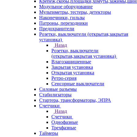
Крепеж,скобы,площадки,хомуты,зажимы,ши
Модульное оборудование
Мультиметры, тестеры, детекторы
Наконечники, гильзы
Патроны, переходники
Предохранители
Розетки, выключатели (открытая,закрытая
установка)
Назад
Розетки, выключатели
(открытая,закрытая установка)
Влагозащищенные
Закрытая установка
Открытая установка
Ретро-серия
Сенсорные выключатели
Силовые разъемы
Стабилизаторы
Стартера, трансформаторы, ЭПРА
Счетчики
Назад
Счетчики
Однофазные
Трехфазные
Таймеры