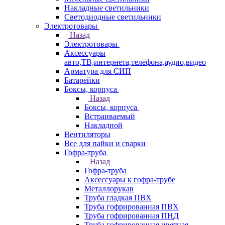
Накладные светильники
Светодиодные светильники
Электротовары
Назад
Электротовары
Аксессуары
авто,ТВ,интернета,телефона,аудио,видео
Арматура для СИП
Батарейки
Боксы, корпуса
Назад
Боксы, корпуса
Встраиваемый
Накладной
Вентиляторы
Все для пайки и сварки
Гофра-труба
Назад
Гофра-труба
Аксессуары к гофра-трубе
Металлорукав
Труба гладкая ПВХ
Труба гофрированная ПВХ
Труба гофрированная ПНД
Труба гофрированная цветная