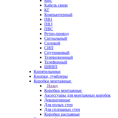
ВВГ
Кабель связи
КГ
Компьютерный
ПВ1
ПВ3
ПВС
Ретро-провод
Сигнальный
Силовой
СИП
Спутниковый
Телевизионный
Телефонный
ШВВП
Кипятильники
Кнопки, тумблеры
Коробки монтажные
Назад
Коробки монтажные
Аксессуары для монтажных коробок
Декоративные
Для полых стен
Для сплошных стен
Коробки распаяные