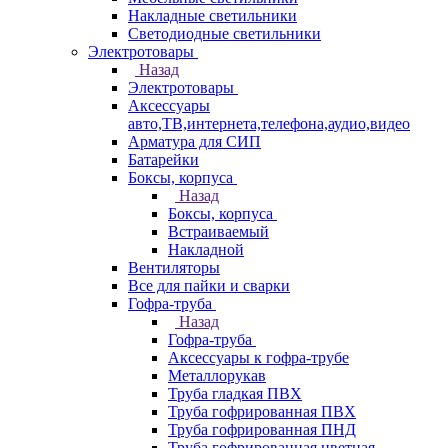
Накладные светильники
Светодиодные светильники
Электротовары
Назад
Электротовары
Аксессуары
авто,ТВ,интернета,телефона,аудио,видео
Арматура для СИП
Батарейки
Боксы, корпуса
Назад
Боксы, корпуса
Встраиваемый
Накладной
Вентиляторы
Все для пайки и сварки
Гофра-труба
Назад
Гофра-труба
Аксессуары к гофра-трубе
Металлорукав
Труба гладкая ПВХ
Труба гофрированная ПВХ
Труба гофрированная ПНД
Труба гофрированная цветная