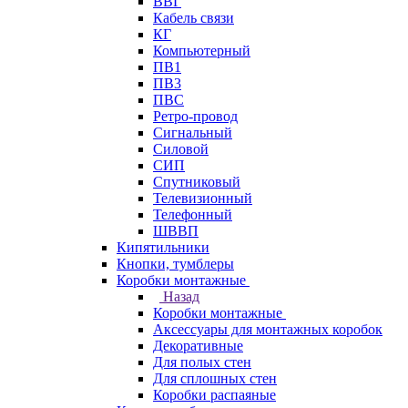
ВВГ
Кабель связи
КГ
Компьютерный
ПВ1
ПВ3
ПВС
Ретро-провод
Сигнальный
Силовой
СИП
Спутниковый
Телевизионный
Телефонный
ШВВП
Кипятильники
Кнопки, тумблеры
Коробки монтажные
Назад
Коробки монтажные
Аксессуары для монтажных коробок
Декоративные
Для полых стен
Для сплошных стен
Коробки распаяные