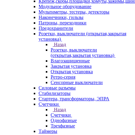
Крепеж,скобы,площадки,хомуты,зажимы,ши
Модульное оборудование
Мультиметры, тестеры, детекторы
Наконечники, гильзы
Патроны, переходники
Предохранители
Розетки, выключатели (открытая,закрытая
установка)
Назад
Розетки, выключатели
(открытая,закрытая установка)
Влагозащищенные
Закрытая установка
Открытая установка
Ретро-серия
Сенсорные выключатели
Силовые разъемы
Стабилизаторы
Стартера, трансформаторы, ЭПРА
Счетчики
Назад
Счетчики
Однофазные
Трехфазные
Таймеры