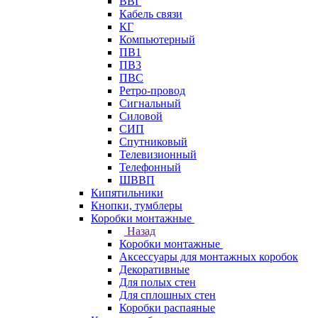
ВВГ
Кабель связи
КГ
Компьютерный
ПВ1
ПВ3
ПВС
Ретро-провод
Сигнальный
Силовой
СИП
Спутниковый
Телевизионный
Телефонный
ШВВП
Кипятильники
Кнопки, тумблеры
Коробки монтажные
Назад
Коробки монтажные
Аксессуары для монтажных коробок
Декоративные
Для полых стен
Для сплошных стен
Коробки распаяные