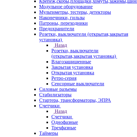
Крепеж,скобы,площадки,хомуты,зажимы,ши
Модульное оборудование
Мультиметры, тестеры, детекторы
Наконечники, гильзы
Патроны, переходники
Предохранители
Розетки, выключатели (открытая,закрытая
установка)
Назад
Розетки, выключатели
(открытая,закрытая установка)
Влагозащищенные
Закрытая установка
Открытая установка
Ретро-серия
Сенсорные выключатели
Силовые разъемы
Стабилизаторы
Стартера, трансформаторы, ЭПРА
Счетчики
Назад
Счетчики
Однофазные
Трехфазные
Таймеры