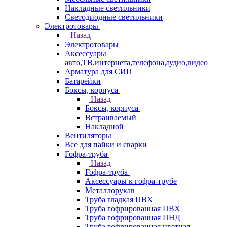
Накладные светильники
Светодиодные светильники
Электротовары
Назад
Электротовары
Аксессуары
авто,ТВ,интернета,телефона,аудио,видео
Арматура для СИП
Батарейки
Боксы, корпуса
Назад
Боксы, корпуса
Встраиваемый
Накладной
Вентиляторы
Все для пайки и сварки
Гофра-труба
Назад
Гофра-труба
Аксессуары к гофра-трубе
Металлорукав
Труба гладкая ПВХ
Труба гофрированная ПВХ
Труба гофрированная ПНД
Труба гофрированная цветная