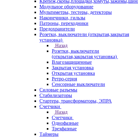
Крепеж,скобы,площадки,хомуты,зажимы,ши
Модульное оборудование
Мультиметры, тестеры, детекторы
Наконечники, гильзы
Патроны, переходники
Предохранители
Розетки, выключатели (открытая,закрытая
установка)
Назад
Розетки, выключатели
(открытая,закрытая установка)
Влагозащищенные
Закрытая установка
Открытая установка
Ретро-серия
Сенсорные выключатели
Силовые разъемы
Стабилизаторы
Стартера, трансформаторы, ЭПРА
Счетчики
Назад
Счетчики
Однофазные
Трехфазные
Таймеры