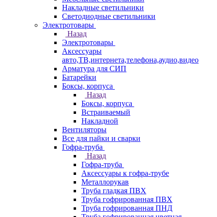
Накладные светильники
Светодиодные светильники
Электротовары
Назад
Электротовары
Аксессуары
авто,ТВ,интернета,телефона,аудио,видео
Арматура для СИП
Батарейки
Боксы, корпуса
Назад
Боксы, корпуса
Встраиваемый
Накладной
Вентиляторы
Все для пайки и сварки
Гофра-труба
Назад
Гофра-труба
Аксессуары к гофра-трубе
Металлорукав
Труба гладкая ПВХ
Труба гофрированная ПВХ
Труба гофрированная ПНД
Труба гофрированная цветная