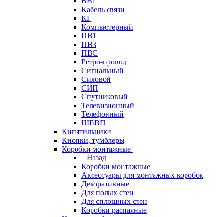
ВВГ
Кабель связи
КГ
Компьютерный
ПВ1
ПВ3
ПВС
Ретро-провод
Сигнальный
Силовой
СИП
Спутниковый
Телевизионный
Телефонный
ШВВП
Кипятильники
Кнопки, тумблеры
Коробки монтажные
Назад
Коробки монтажные
Аксессуары для монтажных коробок
Декоративные
Для полых стен
Для сплошных стен
Коробки распаяные