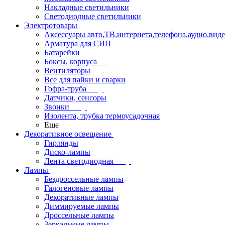
Накладные светильники
Светодиодные светильники
Электротовары
Аксессуары авто,ТВ,интернета,телефона,аудио,вид
Арматура для СИП
Батарейки
Боксы, корпуса
Вентиляторы
Все для пайки и сварки
Гофра-труба
Датчики, сенсоры
Звонки
Изолента, трубка термоусадочная
Еще
Декоративное освещение
Гирлянды
Диско-лампы
Лента светодиодная
Лампы
Бездроссельные лампы
Галогеновые лампы
Декоративные лампы
Диммируемые лампы
Дроссельные лампы
Зеркальные лампы