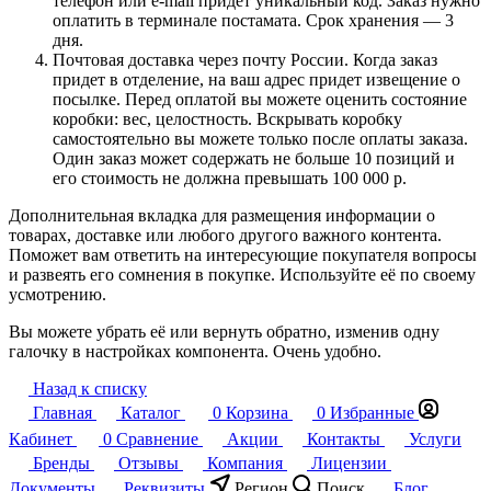
телефон или e-mail придет уникальный код. Заказ нужно
оплатить в терминале постамата. Срок хранения — 3
дня.
Почтовая доставка через почту России. Когда заказ
придет в отделение, на ваш адрес придет извещение о
посылке. Перед оплатой вы можете оценить состояние
коробки: вес, целостность. Вскрывать коробку
самостоятельно вы можете только после оплаты заказа.
Один заказ может содержать не больше 10 позиций и
его стоимость не должна превышать 100 000 р.
Дополнительная вкладка для размещения информации о
товарах, доставке или любого другого важного контента.
Поможет вам ответить на интересующие покупателя вопросы
и развеять его сомнения в покупке. Используйте её по своему
усмотрению.
Вы можете убрать её или вернуть обратно, изменив одну
галочку в настройках компонента. Очень удобно.
Назад к списку
Главная
Каталог
0
Корзина
0
Избранные
Кабинет
0
Сравнение
Акции
Контакты
Услуги
Бренды
Отзывы
Компания
Лицензии
Документы
Реквизиты
Регион
Поиск
Блог