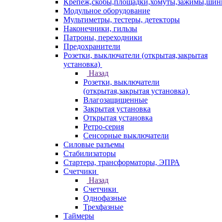
Крепеж,скобы,площадки,хомуты,зажимы,ши
Модульное оборудование
Мультиметры, тестеры, детекторы
Наконечники, гильзы
Патроны, переходники
Предохранители
Розетки, выключатели (открытая,закрытая
установка)
Назад
Розетки, выключатели
(открытая,закрытая установка)
Влагозащищенные
Закрытая установка
Открытая установка
Ретро-серия
Сенсорные выключатели
Силовые разъемы
Стабилизаторы
Стартера, трансформаторы, ЭПРА
Счетчики
Назад
Счетчики
Однофазные
Трехфазные
Таймеры