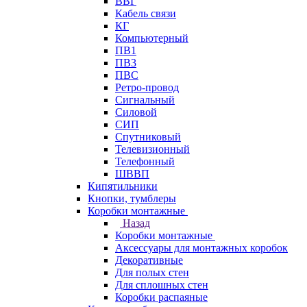
ВВГ
Кабель связи
КГ
Компьютерный
ПВ1
ПВ3
ПВС
Ретро-провод
Сигнальный
Силовой
СИП
Спутниковый
Телевизионный
Телефонный
ШВВП
Кипятильники
Кнопки, тумблеры
Коробки монтажные
Назад
Коробки монтажные
Аксессуары для монтажных коробок
Декоративные
Для полых стен
Для сплошных стен
Коробки распаяные