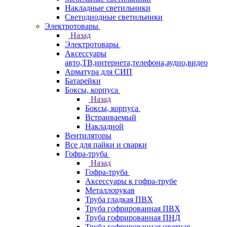
Накладные светильники
Светодиодные светильники
Электротовары
Назад
Электротовары
Аксессуары
авто,ТВ,интернета,телефона,аудио,видео
Арматура для СИП
Батарейки
Боксы, корпуса
Назад
Боксы, корпуса
Встраиваемый
Накладной
Вентиляторы
Все для пайки и сварки
Гофра-труба
Назад
Гофра-труба
Аксессуары к гофра-трубе
Металлорукав
Труба гладкая ПВХ
Труба гофрированная ПВХ
Труба гофрированная ПНД
Труба гофрированная цветная