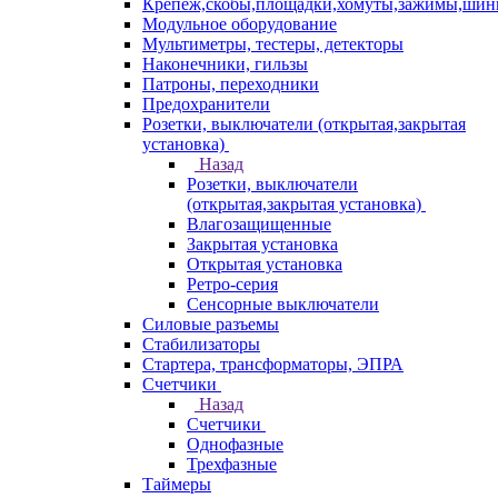
Крепеж,скобы,площадки,хомуты,зажимы,ши
Модульное оборудование
Мультиметры, тестеры, детекторы
Наконечники, гильзы
Патроны, переходники
Предохранители
Розетки, выключатели (открытая,закрытая
установка)
Назад
Розетки, выключатели
(открытая,закрытая установка)
Влагозащищенные
Закрытая установка
Открытая установка
Ретро-серия
Сенсорные выключатели
Силовые разъемы
Стабилизаторы
Стартера, трансформаторы, ЭПРА
Счетчики
Назад
Счетчики
Однофазные
Трехфазные
Таймеры