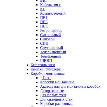
ВВГ
Кабель связи
КГ
Компьютерный
ПВ1
ПВ3
ПВС
Ретро-провод
Сигнальный
Силовой
СИП
Спутниковый
Телевизионный
Телефонный
ШВВП
Кипятильники
Кнопки, тумблеры
Коробки монтажные
Назад
Коробки монтажные
Аксессуары для монтажных коробок
Декоративные
Для полых стен
Для сплошных стен
Коробки распаяные