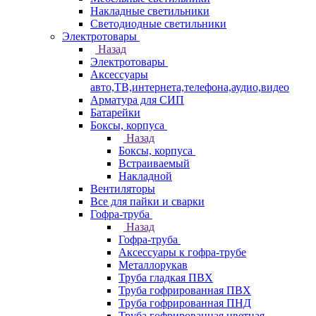
Накладные светильники
Светодиодные светильники
Электротовары
Назад
Электротовары
Аксессуары
авто,ТВ,интернета,телефона,аудио,видео
Арматура для СИП
Батарейки
Боксы, корпуса
Назад
Боксы, корпуса
Встраиваемый
Накладной
Вентиляторы
Все для пайки и сварки
Гофра-труба
Назад
Гофра-труба
Аксессуары к гофра-трубе
Металлорукав
Труба гладкая ПВХ
Труба гофрированная ПВХ
Труба гофрированная ПНД
Труба гофрированная цветная