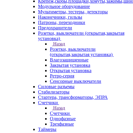
Крепеж,скобы,площадки,хомуты,зажимы,ши
Модульное оборудование
Мультиметры, тестеры, детекторы
Наконечники, гильзы
Патроны, переходники
Предохранители
Розетки, выключатели (открытая,закрытая
установка)
Назад
Розетки, выключатели
(открытая,закрытая установка)
Влагозащищенные
Закрытая установка
Открытая установка
Ретро-серия
Сенсорные выключатели
Силовые разъемы
Стабилизаторы
Стартера, трансформаторы, ЭПРА
Счетчики
Назад
Счетчики
Однофазные
Трехфазные
Таймеры