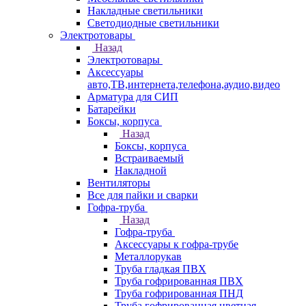
Накладные светильники
Светодиодные светильники
Электротовары
Назад
Электротовары
Аксессуары
авто,ТВ,интернета,телефона,аудио,видео
Арматура для СИП
Батарейки
Боксы, корпуса
Назад
Боксы, корпуса
Встраиваемый
Накладной
Вентиляторы
Все для пайки и сварки
Гофра-труба
Назад
Гофра-труба
Аксессуары к гофра-трубе
Металлорукав
Труба гладкая ПВХ
Труба гофрированная ПВХ
Труба гофрированная ПНД
Труба гофрированная цветная