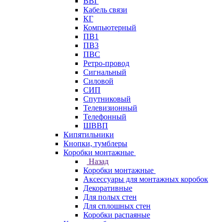
ВВГ
Кабель связи
КГ
Компьютерный
ПВ1
ПВ3
ПВС
Ретро-провод
Сигнальный
Силовой
СИП
Спутниковый
Телевизионный
Телефонный
ШВВП
Кипятильники
Кнопки, тумблеры
Коробки монтажные
Назад
Коробки монтажные
Аксессуары для монтажных коробок
Декоративные
Для полых стен
Для сплошных стен
Коробки распаяные