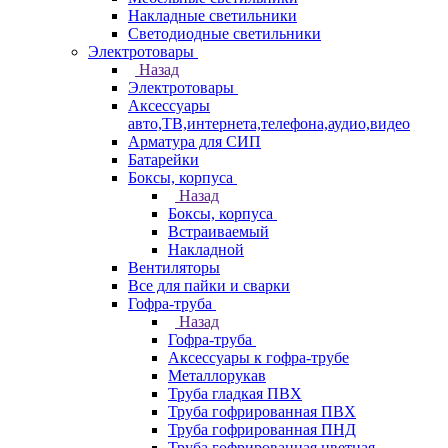
Накладные светильники
Светодиодные светильники
Электротовары
Назад
Электротовары
Аксессуары
авто,ТВ,интернета,телефона,аудио,видео
Арматура для СИП
Батарейки
Боксы, корпуса
Назад
Боксы, корпуса
Встраиваемый
Накладной
Вентиляторы
Все для пайки и сварки
Гофра-труба
Назад
Гофра-труба
Аксессуары к гофра-трубе
Металлорукав
Труба гладкая ПВХ
Труба гофрированная ПВХ
Труба гофрированная ПНД
Труба гофрированная цветная