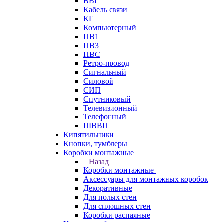
ВВГ
Кабель связи
КГ
Компьютерный
ПВ1
ПВ3
ПВС
Ретро-провод
Сигнальный
Силовой
СИП
Спутниковый
Телевизионный
Телефонный
ШВВП
Кипятильники
Кнопки, тумблеры
Коробки монтажные
Назад
Коробки монтажные
Аксессуары для монтажных коробок
Декоративные
Для полых стен
Для сплошных стен
Коробки распаяные