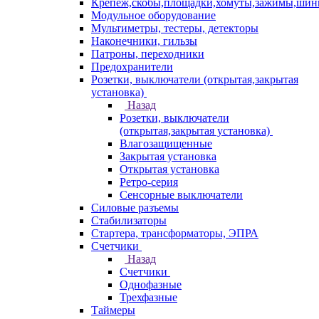
Крепеж,скобы,площадки,хомуты,зажимы,ши
Модульное оборудование
Мультиметры, тестеры, детекторы
Наконечники, гильзы
Патроны, переходники
Предохранители
Розетки, выключатели (открытая,закрытая
установка)
Назад
Розетки, выключатели
(открытая,закрытая установка)
Влагозащищенные
Закрытая установка
Открытая установка
Ретро-серия
Сенсорные выключатели
Силовые разъемы
Стабилизаторы
Стартера, трансформаторы, ЭПРА
Счетчики
Назад
Счетчики
Однофазные
Трехфазные
Таймеры