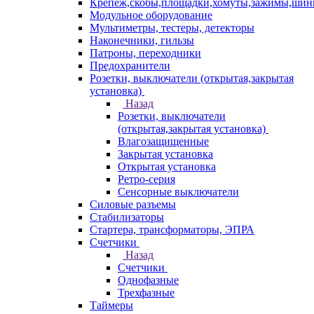
Крепеж,скобы,площадки,хомуты,зажимы,ши
Модульное оборудование
Мультиметры, тестеры, детекторы
Наконечники, гильзы
Патроны, переходники
Предохранители
Розетки, выключатели (открытая,закрытая
установка)
Назад
Розетки, выключатели
(открытая,закрытая установка)
Влагозащищенные
Закрытая установка
Открытая установка
Ретро-серия
Сенсорные выключатели
Силовые разъемы
Стабилизаторы
Стартера, трансформаторы, ЭПРА
Счетчики
Назад
Счетчики
Однофазные
Трехфазные
Таймеры