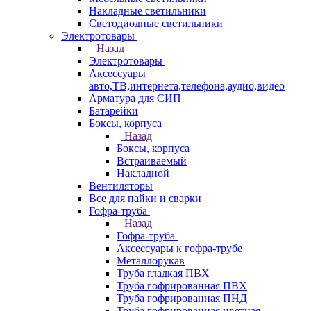
Накладные светильники
Светодиодные светильники
Электротовары
Назад
Электротовары
Аксессуары
авто,ТВ,интернета,телефона,аудио,видео
Арматура для СИП
Батарейки
Боксы, корпуса
Назад
Боксы, корпуса
Встраиваемый
Накладной
Вентиляторы
Все для пайки и сварки
Гофра-труба
Назад
Гофра-труба
Аксессуары к гофра-трубе
Металлорукав
Труба гладкая ПВХ
Труба гофрированная ПВХ
Труба гофрированная ПНД
Труба гофрированная цветная