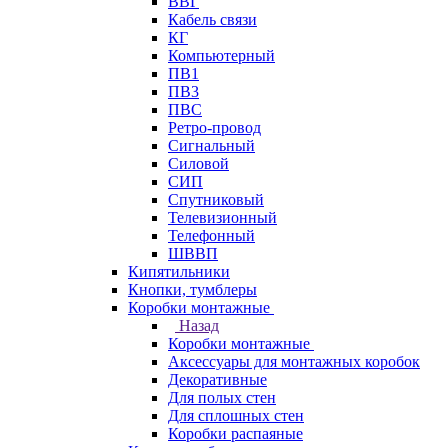
ВВГ
Кабель связи
КГ
Компьютерный
ПВ1
ПВ3
ПВС
Ретро-провод
Сигнальный
Силовой
СИП
Спутниковый
Телевизионный
Телефонный
ШВВП
Кипятильники
Кнопки, тумблеры
Коробки монтажные
Назад
Коробки монтажные
Аксессуары для монтажных коробок
Декоративные
Для полых стен
Для сплошных стен
Коробки распаяные