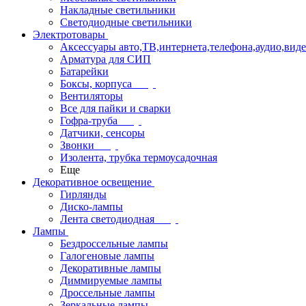
Накладные светильники
Светодиодные светильники
Электротовары
Аксессуары авто,ТВ,интернета,телефона,аудио,вид
Арматура для СИП
Батарейки
Боксы, корпуса
Вентиляторы
Все для пайки и сварки
Гофра-труба
Датчики, сенсоры
Звонки
Изолента, трубка термоусадочная
Еще
Декоративное освещение
Гирлянды
Диско-лампы
Лента светодиодная
Лампы
Бездроссельные лампы
Галогеновые лампы
Декоративные лампы
Диммируемые лампы
Дроссельные лампы
Зеркальные лампы