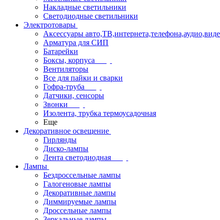
Накладные светильники
Светодиодные светильники
Электротовары
Аксессуары авто,ТВ,интернета,телефона,аудио,вид
Арматура для СИП
Батарейки
Боксы, корпуса
Вентиляторы
Все для пайки и сварки
Гофра-труба
Датчики, сенсоры
Звонки
Изолента, трубка термоусадочная
Еще
Декоративное освещение
Гирлянды
Диско-лампы
Лента светодиодная
Лампы
Бездроссельные лампы
Галогеновые лампы
Декоративные лампы
Диммируемые лампы
Дроссельные лампы
Зеркальные лампы