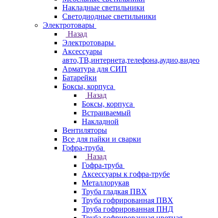
Накладные светильники
Светодиодные светильники
Электротовары
Назад
Электротовары
Аксессуары
авто,ТВ,интернета,телефона,аудио,видео
Арматура для СИП
Батарейки
Боксы, корпуса
Назад
Боксы, корпуса
Встраиваемый
Накладной
Вентиляторы
Все для пайки и сварки
Гофра-труба
Назад
Гофра-труба
Аксессуары к гофра-трубе
Металлорукав
Труба гладкая ПВХ
Труба гофрированная ПВХ
Труба гофрированная ПНД
Труба гофрированная цветная