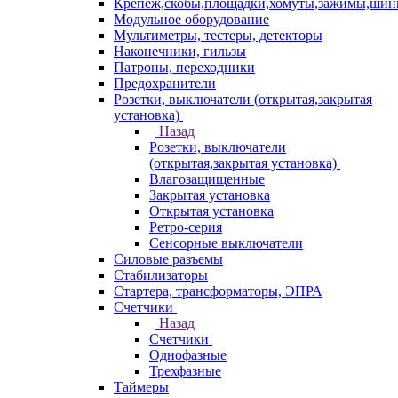
Крепеж,скобы,площадки,хомуты,зажимы,ши
Модульное оборудование
Мультиметры, тестеры, детекторы
Наконечники, гильзы
Патроны, переходники
Предохранители
Розетки, выключатели (открытая,закрытая
установка)
Назад
Розетки, выключатели
(открытая,закрытая установка)
Влагозащищенные
Закрытая установка
Открытая установка
Ретро-серия
Сенсорные выключатели
Силовые разъемы
Стабилизаторы
Стартера, трансформаторы, ЭПРА
Счетчики
Назад
Счетчики
Однофазные
Трехфазные
Таймеры