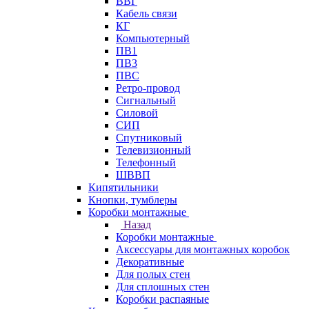
ВВГ
Кабель связи
КГ
Компьютерный
ПВ1
ПВ3
ПВС
Ретро-провод
Сигнальный
Силовой
СИП
Спутниковый
Телевизионный
Телефонный
ШВВП
Кипятильники
Кнопки, тумблеры
Коробки монтажные
Назад
Коробки монтажные
Аксессуары для монтажных коробок
Декоративные
Для полых стен
Для сплошных стен
Коробки распаяные