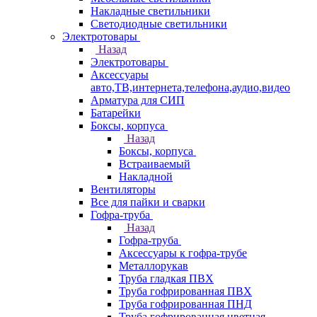
Накладные светильники
Светодиодные светильники
Электротовары
Назад
Электротовары
Аксессуары
авто,ТВ,интернета,телефона,аудио,видео
Арматура для СИП
Батарейки
Боксы, корпуса
Назад
Боксы, корпуса
Встраиваемый
Накладной
Вентиляторы
Все для пайки и сварки
Гофра-труба
Назад
Гофра-труба
Аксессуары к гофра-трубе
Металлорукав
Труба гладкая ПВХ
Труба гофрированная ПВХ
Труба гофрированная ПНД
Труба гофрированная цветная