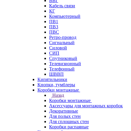
ВВГ
Кабель связи
КГ
Компьютерный
ПВ1
ПВ3
ПВС
Ретро-провод
Сигнальный
Силовой
СИП
Спутниковый
Телевизионный
Телефонный
ШВВП
Кипятильники
Кнопки, тумблеры
Коробки монтажные
Назад
Коробки монтажные
Аксессуары для монтажных коробок
Декоративные
Для полых стен
Для сплошных стен
Коробки распаяные