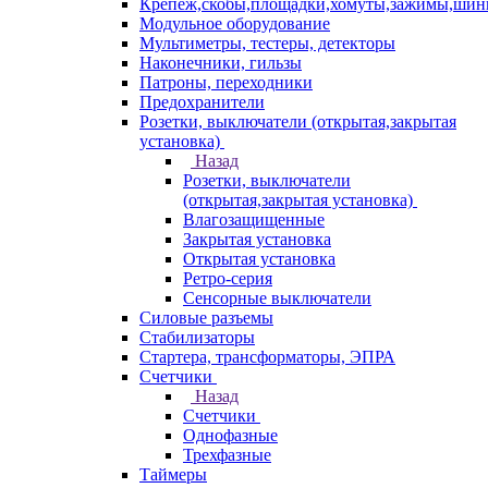
Крепеж,скобы,площадки,хомуты,зажимы,ши
Модульное оборудование
Мультиметры, тестеры, детекторы
Наконечники, гильзы
Патроны, переходники
Предохранители
Розетки, выключатели (открытая,закрытая
установка)
Назад
Розетки, выключатели
(открытая,закрытая установка)
Влагозащищенные
Закрытая установка
Открытая установка
Ретро-серия
Сенсорные выключатели
Силовые разъемы
Стабилизаторы
Стартера, трансформаторы, ЭПРА
Счетчики
Назад
Счетчики
Однофазные
Трехфазные
Таймеры