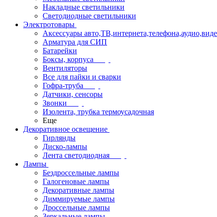
Накладные светильники
Светодиодные светильники
Электротовары
Аксессуары авто,ТВ,интернета,телефона,аудио,вид
Арматура для СИП
Батарейки
Боксы, корпуса
Вентиляторы
Все для пайки и сварки
Гофра-труба
Датчики, сенсоры
Звонки
Изолента, трубка термоусадочная
Еще
Декоративное освещение
Гирлянды
Диско-лампы
Лента светодиодная
Лампы
Бездроссельные лампы
Галогеновые лампы
Декоративные лампы
Диммируемые лампы
Дроссельные лампы
Зеркальные лампы