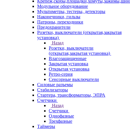
Крепеж,скобы,площадки,хомуты,зажимы,ши
Модульное оборудование
Мультиметры, тестеры, детекторы
Наконечники, гильзы
Патроны, переходники
Предохранители
Розетки, выключатели (открытая,закрытая
установка)
Назад
Розетки, выключатели
(открытая,закрытая установка)
Влагозащищенные
Закрытая установка
Открытая установка
Ретро-серия
Сенсорные выключатели
Силовые разъемы
Стабилизаторы
Стартера, трансформаторы, ЭПРА
Счетчики
Назад
Счетчики
Однофазные
Трехфазные
Таймеры