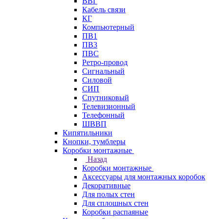
ВВГ
Кабель связи
КГ
Компьютерный
ПВ1
ПВ3
ПВС
Ретро-провод
Сигнальный
Силовой
СИП
Спутниковый
Телевизионный
Телефонный
ШВВП
Кипятильники
Кнопки, тумблеры
Коробки монтажные
Назад
Коробки монтажные
Аксессуары для монтажных коробок
Декоративные
Для полых стен
Для сплошных стен
Коробки распаяные