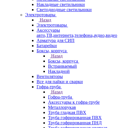
Накладные светильники
Светодиодные светильники
Электротовары
Назад
Электротовары
Аксессуары
авто,ТВ,интернета,телефона,аудио,видео
Арматура для СИП
Батарейки
Боксы, корпуса
Назад
Боксы, корпуса
Встраиваемый
Накладной
Вентиляторы
Все для пайки и сварки
Гофра-труба
Назад
Гофра-труба
Аксессуары к гофра-трубе
Металлорукав
Труба гладкая ПВХ
Труба гофрированная ПВХ
Труба гофрированная ПНД
Труба гофрированная цветная