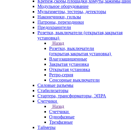
Крепеж,скобы,площадки,хомуты,зажимы,ши
Модульное оборудование
Мультиметры, тестеры, детекторы
Наконечники, гильзы
Патроны, переходники
Предохранители
Розетки, выключатели (открытая,закрытая
установка)
Назад
Розетки, выключатели
(открытая,закрытая установка)
Влагозащищенные
Закрытая установка
Открытая установка
Ретро-серия
Сенсорные выключатели
Силовые разъемы
Стабилизаторы
Стартера, трансформаторы, ЭПРА
Счетчики
Назад
Счетчики
Однофазные
Трехфазные
Таймеры