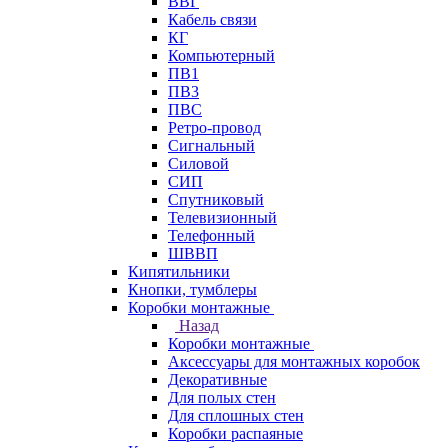
ВВГ
Кабель связи
КГ
Компьютерный
ПВ1
ПВ3
ПВС
Ретро-провод
Сигнальный
Силовой
СИП
Спутниковый
Телевизионный
Телефонный
ШВВП
Кипятильники
Кнопки, тумблеры
Коробки монтажные
Назад
Коробки монтажные
Аксессуары для монтажных коробок
Декоративные
Для полых стен
Для сплошных стен
Коробки распаяные