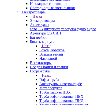
Накладные светильники
Светодиодные светильники
Электротовары
Назад
Электротовары
Аксессуары
авто,ТВ,интернета,телефона,аудио,видео
Арматура для СИП
Батарейки
Боксы, корпуса
Назад
Боксы, корпуса
Встраиваемый
Накладной
Вентиляторы
Все для пайки и сварки
Гофра-труба
Назад
Гофра-труба
Аксессуары к гофра-трубе
Металлорукав
Труба гладкая ПВХ
Труба гофрированная ПВХ
Труба гофрированная ПНД
Труба гофрированная цветная