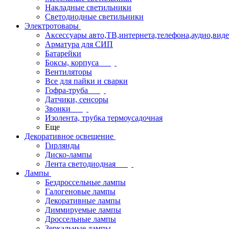
Накладные светильники
Светодиодные светильники
Электротовары
Аксессуары авто,ТВ,интернета,телефона,аудио,вид
Арматура для СИП
Батарейки
Боксы, корпуса
Вентиляторы
Все для пайки и сварки
Гофра-труба
Датчики, сенсоры
Звонки
Изолента, трубка термоусадочная
Еще
Декоративное освещение
Гирлянды
Диско-лампы
Лента светодиодная
Лампы
Бездроссельные лампы
Галогеновые лампы
Декоративные лампы
Диммируемые лампы
Дроссельные лампы
Зеркальные лампы