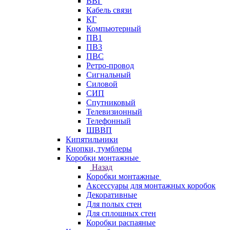
ВВГ
Кабель связи
КГ
Компьютерный
ПВ1
ПВ3
ПВС
Ретро-провод
Сигнальный
Силовой
СИП
Спутниковый
Телевизионный
Телефонный
ШВВП
Кипятильники
Кнопки, тумблеры
Коробки монтажные
Назад
Коробки монтажные
Аксессуары для монтажных коробок
Декоративные
Для полых стен
Для сплошных стен
Коробки распаяные