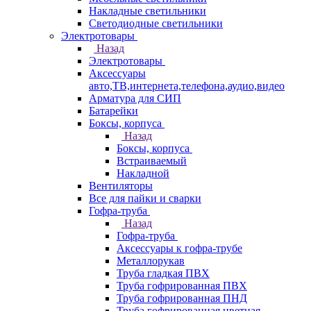
Накладные светильники
Светодиодные светильники
Электротовары
Назад
Электротовары
Аксессуары
авто,ТВ,интернета,телефона,аудио,видео
Арматура для СИП
Батарейки
Боксы, корпуса
Назад
Боксы, корпуса
Встраиваемый
Накладной
Вентиляторы
Все для пайки и сварки
Гофра-труба
Назад
Гофра-труба
Аксессуары к гофра-трубе
Металлорукав
Труба гладкая ПВХ
Труба гофрированная ПВХ
Труба гофрированная ПНД
Труба гофрированная цветная