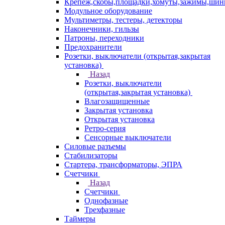
Крепеж,скобы,площадки,хомуты,зажимы,ши
Модульное оборудование
Мультиметры, тестеры, детекторы
Наконечники, гильзы
Патроны, переходники
Предохранители
Розетки, выключатели (открытая,закрытая
установка)
Назад
Розетки, выключатели
(открытая,закрытая установка)
Влагозащищенные
Закрытая установка
Открытая установка
Ретро-серия
Сенсорные выключатели
Силовые разъемы
Стабилизаторы
Стартера, трансформаторы, ЭПРА
Счетчики
Назад
Счетчики
Однофазные
Трехфазные
Таймеры