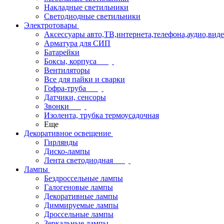
Накладные светильники
Светодиодные светильники
Электротовары
Аксессуары авто,ТВ,интернета,телефона,аудио,вид
Арматура для СИП
Батарейки
Боксы, корпуса
Вентиляторы
Все для пайки и сварки
Гофра-труба
Датчики, сенсоры
Звонки
Изолента, трубка термоусадочная
Еще
Декоративное освещение
Гирлянды
Диско-лампы
Лента светодиодная
Лампы
Бездроссельные лампы
Галогеновые лампы
Декоративные лампы
Диммируемые лампы
Дроссельные лампы
Зеркальные лампы