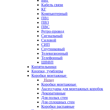
ВВГ
Кабель связи
КГ
Компьютерный
ПВ1
ПВ3
ПВС
Ретро-провод
Сигнальный
Силовой
СИП
Спутниковый
Телевизионный
Телефонный
ШВВП
Кипятильники
Кнопки, тумблеры
Коробки монтажные
Назад
Коробки монтажные
Аксессуары для монтажных коробок
Декоративные
Для полых стен
Для сплошных стен
Коробки распаяные