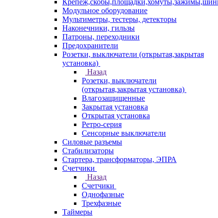
Крепеж,скобы,площадки,хомуты,зажимы,ши
Модульное оборудование
Мультиметры, тестеры, детекторы
Наконечники, гильзы
Патроны, переходники
Предохранители
Розетки, выключатели (открытая,закрытая
установка)
Назад
Розетки, выключатели
(открытая,закрытая установка)
Влагозащищенные
Закрытая установка
Открытая установка
Ретро-серия
Сенсорные выключатели
Силовые разъемы
Стабилизаторы
Стартера, трансформаторы, ЭПРА
Счетчики
Назад
Счетчики
Однофазные
Трехфазные
Таймеры