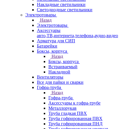
Накладные светильники
Светодиодные светильники
Электротовары
Назад
Электротовары
Аксессуары
авто,ТВ,интернета,телефона,аудио,видео
Арматура для СИП
Батарейки
Боксы, корпуса
Назад
Боксы, корпуса
Встраиваемый
Накладной
Вентиляторы
Все для пайки и сварки
Гофра-труба
Назад
Гофра-труба
Аксессуары к гофра-трубе
Металлорукав
Труба гладкая ПВХ
Труба гофрированная ПВХ
Труба гофрированная ПНД
Труба гофрированная цветная