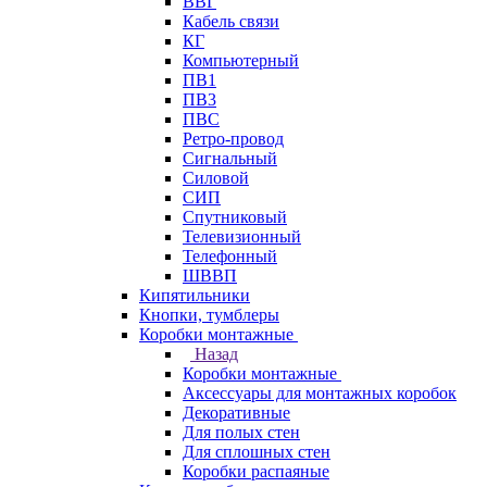
ВВГ
Кабель связи
КГ
Компьютерный
ПВ1
ПВ3
ПВС
Ретро-провод
Сигнальный
Силовой
СИП
Спутниковый
Телевизионный
Телефонный
ШВВП
Кипятильники
Кнопки, тумблеры
Коробки монтажные
Назад
Коробки монтажные
Аксессуары для монтажных коробок
Декоративные
Для полых стен
Для сплошных стен
Коробки распаяные