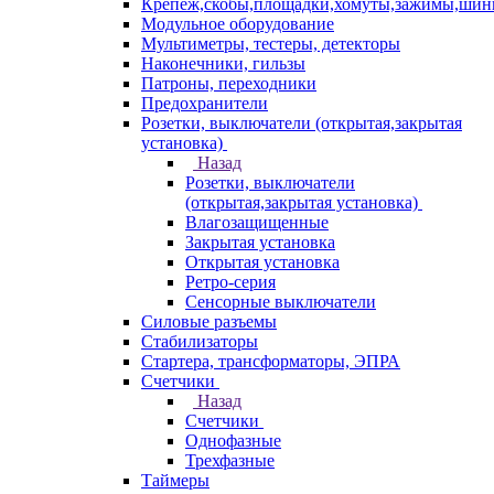
Крепеж,скобы,площадки,хомуты,зажимы,ши
Модульное оборудование
Мультиметры, тестеры, детекторы
Наконечники, гильзы
Патроны, переходники
Предохранители
Розетки, выключатели (открытая,закрытая
установка)
Назад
Розетки, выключатели
(открытая,закрытая установка)
Влагозащищенные
Закрытая установка
Открытая установка
Ретро-серия
Сенсорные выключатели
Силовые разъемы
Стабилизаторы
Стартера, трансформаторы, ЭПРА
Счетчики
Назад
Счетчики
Однофазные
Трехфазные
Таймеры