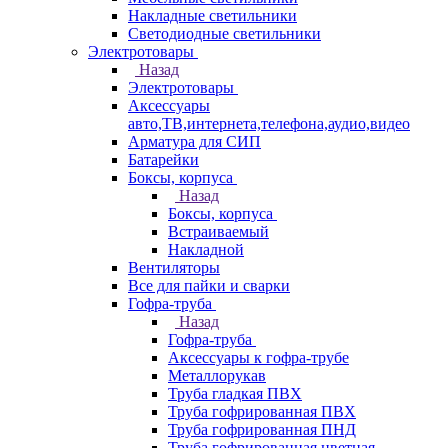
Накладные светильники
Светодиодные светильники
Электротовары
Назад
Электротовары
Аксессуары
авто,ТВ,интернета,телефона,аудио,видео
Арматура для СИП
Батарейки
Боксы, корпуса
Назад
Боксы, корпуса
Встраиваемый
Накладной
Вентиляторы
Все для пайки и сварки
Гофра-труба
Назад
Гофра-труба
Аксессуары к гофра-трубе
Металлорукав
Труба гладкая ПВХ
Труба гофрированная ПВХ
Труба гофрированная ПНД
Труба гофрированная цветная