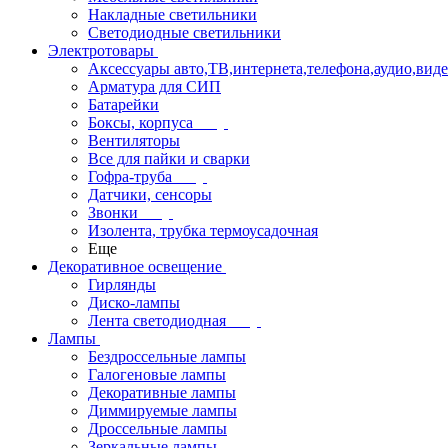
Накладные светильники
Светодиодные светильники
Электротовары
Аксессуары авто,ТВ,интернета,телефона,аудио,вид
Арматура для СИП
Батарейки
Боксы, корпуса
Вентиляторы
Все для пайки и сварки
Гофра-труба
Датчики, сенсоры
Звонки
Изолента, трубка термоусадочная
Еще
Декоративное освещение
Гирлянды
Диско-лампы
Лента светодиодная
Лампы
Бездроссельные лампы
Галогеновые лампы
Декоративные лампы
Диммируемые лампы
Дроссельные лампы
Зеркальные лампы