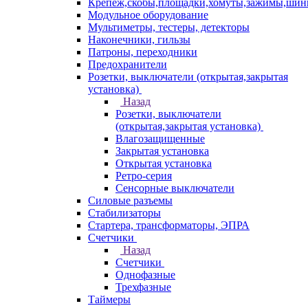
Крепеж,скобы,площадки,хомуты,зажимы,ши
Модульное оборудование
Мультиметры, тестеры, детекторы
Наконечники, гильзы
Патроны, переходники
Предохранители
Розетки, выключатели (открытая,закрытая
установка)
Назад
Розетки, выключатели
(открытая,закрытая установка)
Влагозащищенные
Закрытая установка
Открытая установка
Ретро-серия
Сенсорные выключатели
Силовые разъемы
Стабилизаторы
Стартера, трансформаторы, ЭПРА
Счетчики
Назад
Счетчики
Однофазные
Трехфазные
Таймеры