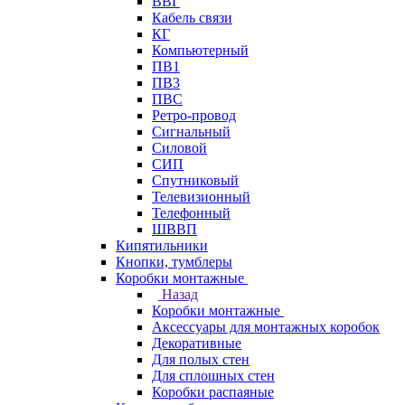
ВВГ
Кабель связи
КГ
Компьютерный
ПВ1
ПВ3
ПВС
Ретро-провод
Сигнальный
Силовой
СИП
Спутниковый
Телевизионный
Телефонный
ШВВП
Кипятильники
Кнопки, тумблеры
Коробки монтажные
Назад
Коробки монтажные
Аксессуары для монтажных коробок
Декоративные
Для полых стен
Для сплошных стен
Коробки распаяные