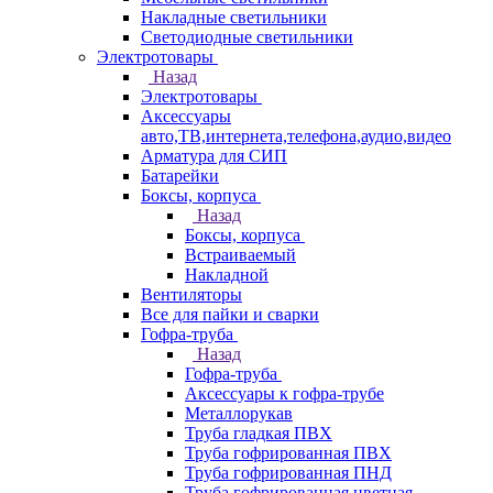
Накладные светильники
Светодиодные светильники
Электротовары
Назад
Электротовары
Аксессуары
авто,ТВ,интернета,телефона,аудио,видео
Арматура для СИП
Батарейки
Боксы, корпуса
Назад
Боксы, корпуса
Встраиваемый
Накладной
Вентиляторы
Все для пайки и сварки
Гофра-труба
Назад
Гофра-труба
Аксессуары к гофра-трубе
Металлорукав
Труба гладкая ПВХ
Труба гофрированная ПВХ
Труба гофрированная ПНД
Труба гофрированная цветная