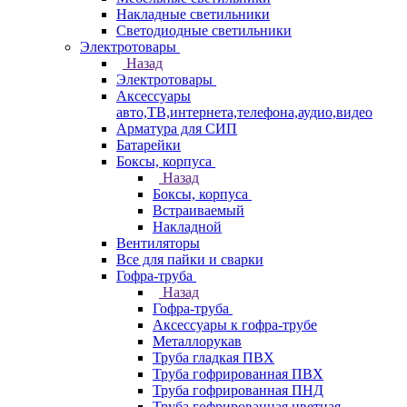
Накладные светильники
Светодиодные светильники
Электротовары
Назад
Электротовары
Аксессуары
авто,ТВ,интернета,телефона,аудио,видео
Арматура для СИП
Батарейки
Боксы, корпуса
Назад
Боксы, корпуса
Встраиваемый
Накладной
Вентиляторы
Все для пайки и сварки
Гофра-труба
Назад
Гофра-труба
Аксессуары к гофра-трубе
Металлорукав
Труба гладкая ПВХ
Труба гофрированная ПВХ
Труба гофрированная ПНД
Труба гофрированная цветная