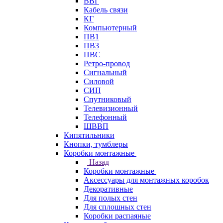
ВВГ
Кабель связи
КГ
Компьютерный
ПВ1
ПВ3
ПВС
Ретро-провод
Сигнальный
Силовой
СИП
Спутниковый
Телевизионный
Телефонный
ШВВП
Кипятильники
Кнопки, тумблеры
Коробки монтажные
Назад
Коробки монтажные
Аксессуары для монтажных коробок
Декоративные
Для полых стен
Для сплошных стен
Коробки распаяные