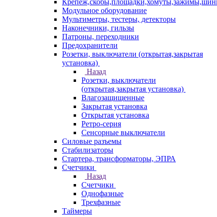
Крепеж,скобы,площадки,хомуты,зажимы,ши
Модульное оборудование
Мультиметры, тестеры, детекторы
Наконечники, гильзы
Патроны, переходники
Предохранители
Розетки, выключатели (открытая,закрытая
установка)
Назад
Розетки, выключатели
(открытая,закрытая установка)
Влагозащищенные
Закрытая установка
Открытая установка
Ретро-серия
Сенсорные выключатели
Силовые разъемы
Стабилизаторы
Стартера, трансформаторы, ЭПРА
Счетчики
Назад
Счетчики
Однофазные
Трехфазные
Таймеры