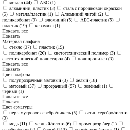
металл (
44
)
АБС (
1
)
алюминий, пластик (
3
)
сталь с порошковой окраской
(
5
)
металл/пластик (
1
)
Алюминий литой (
2
)
поликарбонат (
9
)
алюминий (
5
)
АБС-пластик (
5
)
пластик (
19
)
керамика (
1
)
Показать все
Показать
Материал плафона
стекло (
37
)
пластик (
15
)
поликарбонат (
20
)
светотехнический полимер (
3
)
светотехнический полистирол (
4
)
полипропилен (
3
)
Показать все
Показать
Цвет плафона
полупрозрачный матовый (
3
)
белый (
18
)
матовый (
37
)
прозрачный (
57
)
зелёный (
1
)
черный (
1
)
Показать все
Показать
Цвет арматуры
перламутровое серебро/никель (
5
)
сатин серебро/золото
(
3
)
медь (
11
)
черный/золото (
6
)
хром/прозр./чер (
1
)
серебро/хром (
2
)
белый (
513
)
хром/прозр./янтарь (
1
)