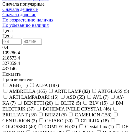
Сначала популярные
Сначала дешевые
Сначала дорогие
По возрастанию наличия
По убыванию наличия
Цена
Цена
0.4
109286.4
218573.4
327859.4
437146
Показать
Производитель
ABB (
11
)
ALFA (
187
)
AMBRELLA (
165
)
ARTE LAMP (
82
)
ARTGLASS (
5
)
ARTI LAMPADARI (
15
)
ASD (
55
)
AVL (
7
)
AY-
KA (
7
)
BENETTI (
20
)
BLITZ (
5
)
BLV (
15
)
BM
ELECTRIK (
37
)
BOHEMIA IVELE CRYSTAL (
46
)
BRILLIANT (
35
)
BRIZZI (
5
)
CAMELION (
158
)
CENTURION (
2
)
CHIARO (
30
)
CITILUX (
18
)
COLOSSEO (
40
)
COMTECH (
32
)
Crystal Lux (
1
)
DE