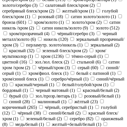
золото/серебро (
3
)
салатовый блеск/хром (
2
)
серебряный блеск/хром (
2
)
желтый/хром (
1
)
голубой
блеск/хром (
1
)
розовый (
18
)
сатин золото/золото (
1
)
бронза (
601
)
хром/золото (
1
)
золото/хром (
2
)
сатин
никель /хром (
2
)
сатин никель/золото (
9
)
золото (
512
)
хром/прозрачный (
4
)
чёрный/серебро (
3
)
черный
металл/золото (
6
)
никель (
120
)
зеркальный прозрачный/
хром (
3
)
перламутр. золото/никель (
1
)
зеркальный (
2
)
красный (
32
)
зеленый блеск/хром (
2
)
хром/
мультиколор (
1
)
хром (
1236
)
тёмно-серый (
1
)
цветной (
16
)
зол./зол. блеск (
2
)
стальной (
6
)
сатин
хром /хром (
2
)
чёрный/хром (
3
)
серый (
60
)
синий/
серый (
1
)
хром/фиол. блеск (
1
)
белый с патиной (
1
)
хром/синий блеск (
1
)
серебро/чёрный (
1
)
синий/чёрный
(
1
)
красный/черный (
1
)
белый/голубой/хром (
1
)
бордовый (
1
)
черный матовый (
1
)
красный/белый (
2
)
бурый (
1
)
зол./прозр./янтарь (
1
)
розовый/белый (
1
)
синий (
28
)
малиновый (
1
)
жёлтый (
23
)
коричневый (
265
)
чёрный, серебристый (
1
)
голубой
(
12
)
чёрный (
38
)
синий/белый (
2
)
красный блеск/
хром (
1
)
зеленый/белый (
2
)
серебро (
82
)
оранжевый
(
8
)
медь/белый (
1
)
желтый+белый/белый (
1
)