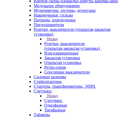
Крепеж,скобы,площадки,хомуты,зажимы,ши
Модульное оборудование
Мультиметры, тестеры, детекторы
Наконечники, гильзы
Патроны, переходники
Предохранители
Розетки, выключатели (открытая,закрытая
установка)
Назад
Розетки, выключатели
(открытая,закрытая установка)
Влагозащищенные
Закрытая установка
Открытая установка
Ретро-серия
Сенсорные выключатели
Силовые разъемы
Стабилизаторы
Стартера, трансформаторы, ЭПРА
Счетчики
Назад
Счетчики
Однофазные
Трехфазные
Таймеры