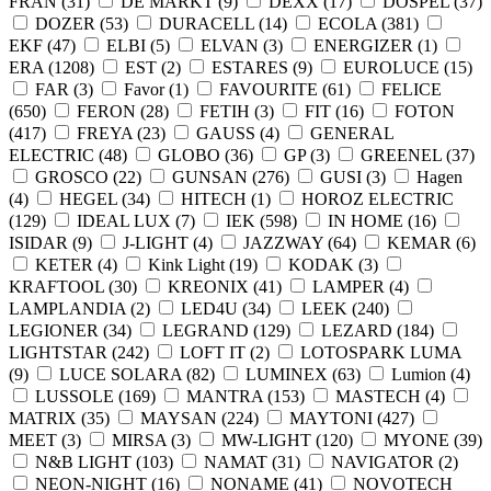
FRAN (
31
)
DE MARKT (
9
)
DEXX (
17
)
DOSPEL (
37
)
DOZER (
53
)
DURACELL (
14
)
ECOLA (
381
)
EKF (
47
)
ELBI (
5
)
ELVAN (
3
)
ENERGIZER (
1
)
ERA (
1208
)
EST (
2
)
ESTARES (
9
)
EUROLUCE (
15
)
FAR (
3
)
Favor (
1
)
FAVOURITE (
61
)
FELICE
(
650
)
FERON (
28
)
FETIH (
3
)
FIT (
16
)
FOTON
(
417
)
FREYA (
23
)
GAUSS (
4
)
GENERAL
ELECTRIC (
48
)
GLOBO (
36
)
GP (
3
)
GREENEL (
37
)
GROSCO (
22
)
GUNSAN (
276
)
GUSI (
3
)
Hagen
(
4
)
HEGEL (
34
)
HITECH (
1
)
HOROZ ELECTRIC
(
129
)
IDEAL LUX (
7
)
IEK (
598
)
IN HOME (
16
)
ISIDAR (
9
)
J-LIGHT (
4
)
JAZZWAY (
64
)
KEMAR (
6
)
KETER (
4
)
Kink Light (
19
)
KODAK (
3
)
KRAFTOOL (
30
)
KREONIX (
41
)
LAMPER (
4
)
LAMPLANDIA (
2
)
LED4U (
34
)
LEEK (
240
)
LEGIONER (
34
)
LEGRAND (
129
)
LEZARD (
184
)
LIGHTSTAR (
242
)
LOFT IT (
2
)
LOTOSPARK LUMA
(
9
)
LUCE SOLARA (
82
)
LUMINEX (
63
)
Lumion (
4
)
LUSSOLE (
169
)
MANTRA (
153
)
MASTECH (
4
)
MATRIX (
35
)
MAYSAN (
224
)
MAYTONI (
427
)
MEET (
3
)
MIRSA (
3
)
MW-LIGHT (
120
)
MYONE (
39
)
N&B LIGHT (
103
)
NAMAT (
31
)
NAVIGATOR (
2
)
NEON-NIGHT (
16
)
NONAME (
41
)
NOVOTECH