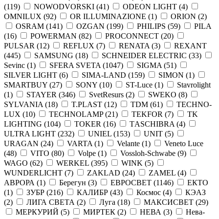
(
119
)
NOWODVORSKI (
41
)
ODEON LIGHT (
4
)
OMNILUX (
92
)
OR ILLUMINAZIONE (
1
)
ORION (
2
)
OSRAM (
141
)
OZGAN (
199
)
PHILIPS (
59
)
PILA
(
16
)
POWERMAN (
82
)
PROCONNECT (
20
)
PULSAR (
12
)
REFLUX (
7
)
RENATA (
3
)
REXANT
(
445
)
SAMSUNG (
18
)
SCHNEIDER ELECTRIC (
33
)
Sevinc (
1
)
SFERA SVETA (
1047
)
SIGMA (
51
)
SILVER LIGHT (
6
)
SIMA-LAND (
159
)
SIMON (
1
)
SMARTBUY (
27
)
SONY (
10
)
ST-Luce (
1
)
Stavrolight
(
1
)
STAYER (
346
)
SvetResurs (
2
)
SWEKO (
8
)
SYLVANIA (
18
)
T.PLAST (
12
)
TDM (
61
)
TECHNO-
LUX (
10
)
TECHNOLAMP (
21
)
TEKFOR (
7
)
TK
LIGHTING (
104
)
TOKER (
16
)
TАSCHIBRA (
4
)
ULTRA LIGHT (
232
)
UNIEL (
153
)
UNIT (
5
)
URAGAN (
24
)
VARTA (
1
)
Velante (
1
)
Veneto Luce
(
48
)
VITO (
80
)
Volpe (
1
)
Vossloh-Schwabe (
9
)
WAGO (
62
)
WERKEL (
395
)
WINK (
5
)
WUNDERLICHT (
7
)
ZAKLAD (
24
)
ZAMEL (
4
)
АВРОРА (
1
)
Берегун (
3
)
ЕВРОСВЕТ (
1146
)
ЕКТО
(
1
)
ЗУБР (
216
)
КАЛИБР (
43
)
Космос (
4
)
КЭАЗ
(
2
)
ЛИГА СВЕТА (
2
)
Луга (
18
)
МАКСИСВЕТ (
29
)
МЕРКУРИЙ (
5
)
МИРТЕК (
2
)
НЕВА (
3
)
Нева-