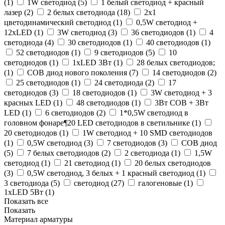
(
1
)
1W светодиод (
5
)
1 белый светодиод + красный
лазер (
2
)
2 белых светодиода (
18
)
2х1
цветодинамический светодиод (
1
)
0,5W светодиод +
12xLED (
1
)
3W светодиод (
3
)
36 светодиодов (
1
)
4
светодиода (
4
)
30 светодиодов (
1
)
40 светодиодов (
1
)
52 светодиодов (
1
)
9 светодиодов (
5
)
10
светодиодов (
1
)
1xLED 3Вт (
1
)
28 белых светодиодов;
(
1
)
COB диод нового поколения (
7
)
14 светодиодов (
2
)
25 светодиодов (
1
)
24 светодиода (
2
)
17
светодиодов (
3
)
18 светодиодов (
1
)
3W светодиод + 3
красных LED (
1
)
48 светодиодов (
1
)
3Вт COB + 3Вт
LED (
1
)
6 cветодиодов (
2
)
1*0,5W светодиод в
головном фонаре¶20 LED светодиодов в светильнике (
1
)
20 светодиодов (
1
)
1W светодиод + 10 SMD светодиодов
(
1
)
0,5W светодиод (
3
)
7 светодиодов (
3
)
COB диод
(
5
)
7 белых светодиодов (
2
)
2 светодиода (
1
)
1,5W
светодиод (
1
)
21 светодиод (
1
)
20 белых светодиодов
(
3
)
0,5W светодиод, 3 белых + 1 красный светодиод (
1
)
3 светодиода (
5
)
светодиод (
27
)
галогеновые (
1
)
1xLED 5Вт (
1
)
Показать все
Показать
Материал арматуры