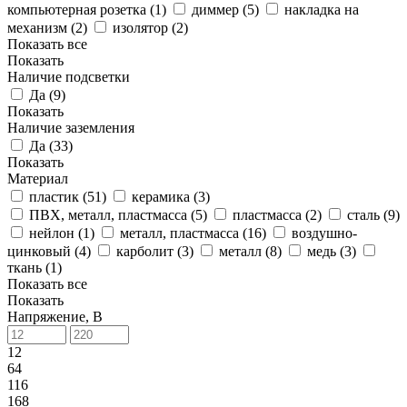
компьютерная розетка (
1
)
диммер (
5
)
накладка на
механизм (
2
)
изолятор (
2
)
Показать все
Показать
Наличие подсветки
Да (
9
)
Показать
Наличие заземления
Да (
33
)
Показать
Материал
пластик (
51
)
керамика (
3
)
ПВХ, металл, пластмасса (
5
)
пластмасса (
2
)
сталь (
9
)
нейлон (
1
)
металл, пластмасса (
16
)
воздушно-
цинковый (
4
)
карболит (
3
)
металл (
8
)
медь (
3
)
ткань (
1
)
Показать все
Показать
Напряжение, В
12
64
116
168