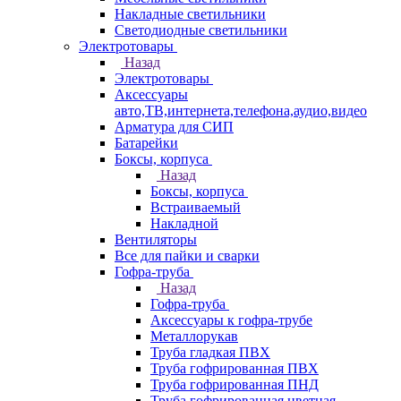
Накладные светильники
Светодиодные светильники
Электротовары
Назад
Электротовары
Аксессуары
авто,ТВ,интернета,телефона,аудио,видео
Арматура для СИП
Батарейки
Боксы, корпуса
Назад
Боксы, корпуса
Встраиваемый
Накладной
Вентиляторы
Все для пайки и сварки
Гофра-труба
Назад
Гофра-труба
Аксессуары к гофра-трубе
Металлорукав
Труба гладкая ПВХ
Труба гофрированная ПВХ
Труба гофрированная ПНД
Труба гофрированная цветная