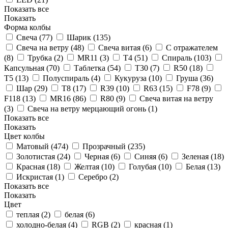
Показать все
Показать
Форма колбы
Свеча (
77
)
Шарик (
135
)
Свеча на ветру (
48
)
Свеча витая (
6
)
С отражателем
(
8
)
Трубка (
2
)
MR11 (
3
)
T4 (
51
)
Спираль (
103
)
Капсульная (
70
)
Таблетка (
54
)
T30 (
7
)
R50 (
18
)
T5 (
13
)
Полуспираль (
4
)
Кукуруза (
10
)
Груша (
36
)
Шар (
29
)
T8 (
17
)
R39 (
10
)
R63 (
15
)
F78 (
9
)
F118 (
13
)
MR16 (
86
)
R80 (
9
)
Свеча витая на ветру
(
3
)
Свеча на ветру мерцающий огонь (
1
)
Показать все
Показать
Цвет колбы
Матовый (
474
)
Прозрачный (
235
)
Золотистая (
24
)
Черная (
6
)
Синяя (
6
)
Зеленая (
18
)
Красная (
18
)
Желтая (
10
)
Голубая (
10
)
Белая (
13
)
Искристая (
1
)
Серебро (
2
)
Показать все
Показать
Цвет
теплая (
2
)
белая (
6
)
холодно-белая (
4
)
RGB (
2
)
красная (
1
)