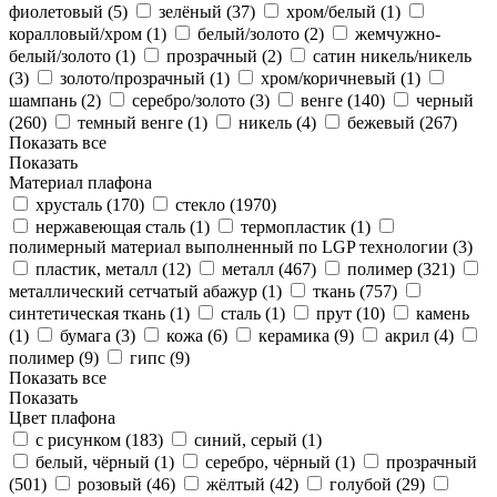
фиолетовый (
5
)
зелёный (
37
)
хром/белый (
1
)
коралловый/хром (
1
)
белый/золото (
2
)
жемчужно-
белый/золото (
1
)
прозрачный (
2
)
сатин никель/никель
(
3
)
золото/прозрачный (
1
)
хром/коричневый (
1
)
шампань (
2
)
серебро/золото (
3
)
венге (
140
)
черный
(
260
)
темный венге (
1
)
никель (
4
)
бежевый (
267
)
Показать все
Показать
Материал плафона
хрусталь (
170
)
стекло (
1970
)
нержавеющая сталь (
1
)
термопластик (
1
)
полимерный материал выполненный по LGP технологии (
3
)
пластик, металл (
12
)
металл (
467
)
полимер (
321
)
металлический сетчатый абажур (
1
)
ткань (
757
)
синтетическая ткань (
1
)
сталь (
1
)
прут (
10
)
камень
(
1
)
бумага (
3
)
кожа (
6
)
керамика (
9
)
акрил (
4
)
полимер (
9
)
гипс (
9
)
Показать все
Показать
Цвет плафона
с рисунком (
183
)
синий, серый (
1
)
белый, чёрный (
1
)
серебро, чёрный (
1
)
прозрачный
(
501
)
розовый (
46
)
жёлтый (
42
)
голубой (
29
)