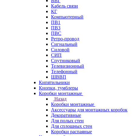
ВВГ
Кабель связи
КГ
Компьютерный
ПВ1
ПВ3
ПВС
Ретро-провод
Сигнальный
Силовой
СИП
Спутниковый
Телевизионный
Телефонный
ШВВП
Кипятильники
Кнопки, тумблеры
Коробки монтажные
Назад
Коробки монтажные
Аксессуары для монтажных коробок
Декоративные
Для полых стен
Для сплошных стен
Коробки распаяные