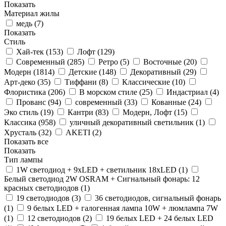
Показать
Материал жилы
медь (
7
)
Показать
Стиль
Хай-тек (
153
)
Лофт (
129
)
Современный (
285
)
Ретро (
5
)
Восточные (
20
)
Модерн (
1814
)
Детские (
148
)
Декоративный (
29
)
Арт-деко (
35
)
Тиффани (
8
)
Классические (
10
)
Флористика (
206
)
В морском стиле (
25
)
Индастриал (
4
)
Прованс (
94
)
современный (
33
)
Кованные (
24
)
Эко стиль (
19
)
Кантри (
83
)
Модерн, Лофт (
15
)
Классика (
958
)
уличный декоративный светильник (
1
)
Хрусталь (
32
)
AKETI (
2
)
Показать все
Показать
Тип лампы
1W светодиод + 9xLED + светильник 18xLED (
1
)
Белый светодиод 2W OSRAM + Сигнальный фонарь: 12
красных светодиодов (
1
)
19 светодиодов (
3
)
36 светодиодов, сигнальный фонарь
(
1
)
9 белых LED + галогенная лампа 10W + люмлампа 7W
(
1
)
12 светодиодов (
2
)
19 белых LED + 24 белых LED