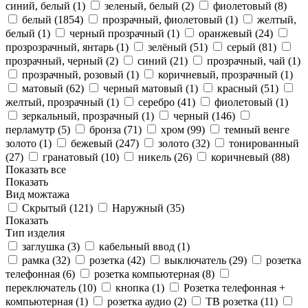
синий, белый (
1
)
зеленый, белый (
2
)
фиолетовый (
8
)
белый (
1854
)
прозрачный, фиолетовый (
1
)
желтый,
белый (
1
)
черный прозрачный (
1
)
оранжевый (
24
)
прозрозрачный, янтарь (
1
)
зелёный (
51
)
серый (
81
)
прозрачный, черный (
2
)
синий (
21
)
прозрачный, чай (
1
)
прозрачный, розовый (
1
)
коричневый, прозрачный (
1
)
матовый (
62
)
черный матовый (
1
)
красный (
51
)
желтый, прозрачный (
1
)
серебро (
41
)
фиолетовый (
1
)
зеркальный, прозрачный (
1
)
черный (
146
)
перламутр (
5
)
бронза (
71
)
хром (
99
)
темный венге
золото (
1
)
бежевый (
247
)
золото (
32
)
тонированный
(
27
)
гранатовый (
10
)
никель (
26
)
коричневый (
88
)
Показать все
Показать
Вид можтажа
Скрытый (
121
)
Наружный (
35
)
Показать
Тип изделия
заглушка (
3
)
кабельный ввод (
1
)
рамка (
32
)
розетка (
42
)
выключатель (
29
)
розетка
телефонная (
6
)
розетка компьютерная (
8
)
переключатель (
10
)
кнопка (
1
)
Розетка телефонная +
компьютерная (
1
)
розетка аудио (
2
)
ТВ розетка (
11
)