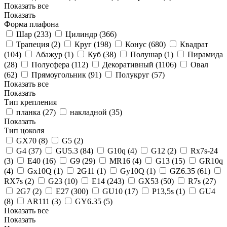
Показать все
Показать
Форма плафона
Шар (
233
)
Цилиндр (
366
)
Трапеция (
2
)
Круг (
198
)
Конус (
680
)
Квадрат
(
104
)
Абажур (
1
)
Куб (
38
)
Полушар (
1
)
Пирамида
(
28
)
Полусфера (
112
)
Декоративный (
1106
)
Овал
(
62
)
Прямоугольник (
91
)
Полукруг (
57
)
Показать все
Показать
Тип крепления
планка (
27
)
накладной (
35
)
Показать
Тип цоколя
GX70 (
8
)
G5 (
2
)
G4 (
37
)
GU5.3 (
84
)
G10q (
4
)
G12 (
2
)
Rx7s-24
(
3
)
Е40 (
16
)
G9 (
29
)
MR16 (
4
)
G13 (
15
)
GR10q
(
4
)
Gx10Q (
1
)
2G11 (
1
)
Gy10Q (
1
)
GZ6.35 (
61
)
RХ7s (
2
)
G23 (
10
)
Е14 (
243
)
GX53 (
50
)
R7s (
27
)
2G7 (
2
)
Е27 (
300
)
GU10 (
17
)
P13,5s (
1
)
GU4
(
8
)
AR111 (
3
)
GY6.35 (
5
)
Показать все
Показать