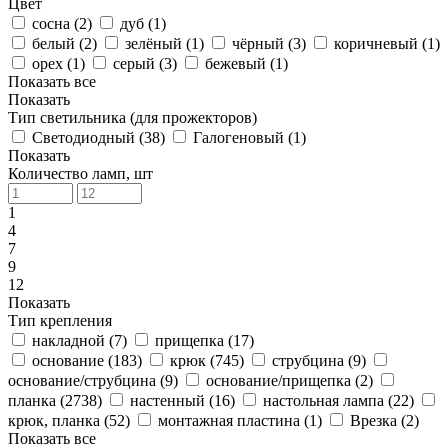
Цвет
сосна (
2
)
дуб (
1
)
белый (
2
)
зелёный (
1
)
чёрный (
3
)
коричневый (
1
)
орех (
1
)
серый (
3
)
бежевый (
1
)
Показать все
Показать
Тип светильника (для прожекторов)
Светодиодный (
38
)
Галогеновый (
1
)
Показать
Количество ламп, шт
1
4
7
9
12
Показать
Тип крепления
накладной (
7
)
прищепка (
17
)
основание (
183
)
крюк (
745
)
струбцина (
9
)
основание/струбцина (
9
)
основание/прищепка (
2
)
планка (
2738
)
настенный (
16
)
настольная лампа (
22
)
крюк, планка (
52
)
монтажная пластина (
1
)
Врезка (
2
)
Показать все